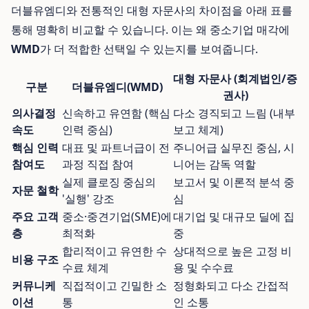
더블유엠디와 전통적인 대형 자문사의 차이점을 아래 표를
통해 명확히 비교할 수 있습니다. 이는 왜 중소기업 매각에
WMD
가 더 적합한 선택일 수 있는지를 보여줍니다.
대형 자문사 (회계법인/증
구분
더블유엠디(WMD)
권사)
의사결정
신속하고 유연함 (핵심
다소 경직되고 느림 (내부
속도
인력 중심)
보고 체계)
핵심 인력
대표 및 파트너급이 전
주니어급 실무진 중심, 시
참여도
과정 직접 참여
니어는 감독 역할
실제 클로징 중심의
보고서 및 이론적 분석 중
자문 철학
'실행' 강조
심
주요 고객
중소·중견기업(SME)에
대기업 및 대규모 딜에 집
층
최적화
중
합리적이고 유연한 수
상대적으로 높은 고정 비
비용 구조
수료 체계
용 및 수수료
커뮤니케
직접적이고 긴밀한 소
정형화되고 다소 간접적
이션
통
인 소통