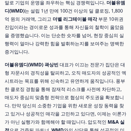
말로 기업의 운명을 좌우하는 핵심 경쟁력입니다.
더블유엠
디(WMD)
는 설립 1년 만에 100건 이상의 딜 클로징, 1,800
억 원의 거래액, 그리고
더벨 리그테이블 매각
부문 10위권
진입이라는 경이로운 성과를 통해 자신들의 철학이 옳았음
을 증명했습니다. 이는 단순한 숫자를 넘어, 현장 중심의 실
행력이 얼마나 강력한 힘을 발휘하는지를 보여주는 명백한
증거입니다.
더블유엠디(WMD) 곽상빈
대표가 이끄는 전문가 집단은 대
형 자문사의 경직성을 탈피하고, 오직 매도자의 성공적인 엑
시트라는 목표를 위해 신속하고 유연하게 움직입니다. 풍부
한 클로징 경험을 통해 잠재적 리스크를 사전에 차단하고,
매도자 중심의 맞춤형 전략으로 협상의 주도권을 확보합니
다. 만약 당신의 소중한 기업을 위한 새로운 성장 동력을 찾
고 있거나 성공적인 매각을 고민하고 있다면, 이제는 이론가
가 아닌 실행가와 함께해야 할 때입니다. 압도적인
M&A 실
적
으로 검증된 파트너,
WMD
와의 상담을 통해 성공적인 미