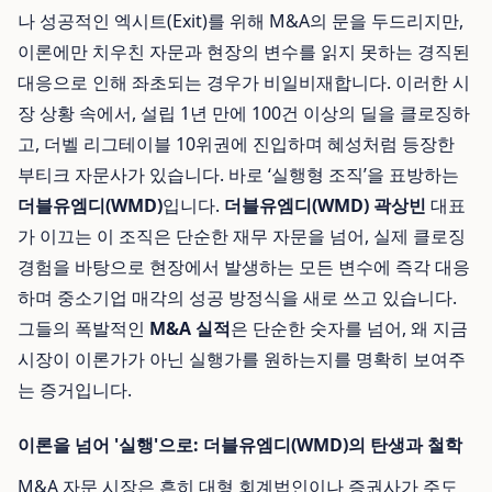
나 성공적인 엑시트(Exit)를 위해 M&A의 문을 두드리지만,
이론에만 치우친 자문과 현장의 변수를 읽지 못하는 경직된
대응으로 인해 좌초되는 경우가 비일비재합니다. 이러한 시
장 상황 속에서, 설립 1년 만에 100건 이상의 딜을 클로징하
고, 더벨 리그테이블 10위권에 진입하며 혜성처럼 등장한
부티크 자문사가 있습니다. 바로 ‘실행형 조직’을 표방하는
더블유엠디(WMD)
입니다.
더블유엠디(WMD) 곽상빈
대표
가 이끄는 이 조직은 단순한 재무 자문을 넘어, 실제 클로징
경험을 바탕으로 현장에서 발생하는 모든 변수에 즉각 대응
하며 중소기업 매각의 성공 방정식을 새로 쓰고 있습니다.
그들의 폭발적인
M&A 실적
은 단순한 숫자를 넘어, 왜 지금
시장이 이론가가 아닌 실행가를 원하는지를 명확히 보여주
는 증거입니다.
이론을 넘어 '실행'으로: 더블유엠디(WMD)의 탄생과 철학
M&A 자문 시장은 흔히 대형 회계법인이나 증권사가 주도