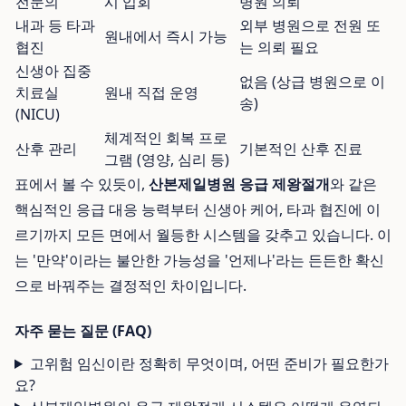
전문의
시 입회
병원 의뢰
내과 등 타과
외부 병원으로 전원 또
원내에서 즉시 가능
협진
는 의뢰 필요
신생아 집중
없음 (상급 병원으로 이
치료실
원내 직접 운영
송)
(NICU)
체계적인 회복 프로
산후 관리
기본적인 산후 진료
그램 (영양, 심리 등)
표에서 볼 수 있듯이,
산본제일병원 응급 제왕절개
와 같은
핵심적인 응급 대응 능력부터 신생아 케어, 타과 협진에 이
르기까지 모든 면에서 월등한 시스템을 갖추고 있습니다. 이
는 '만약'이라는 불안한 가능성을 '언제나'라는 든든한 확신
으로 바꿔주는 결정적인 차이입니다.
자주 묻는 질문 (FAQ)
고위험 임신이란 정확히 무엇이며, 어떤 준비가 필요한가
요?