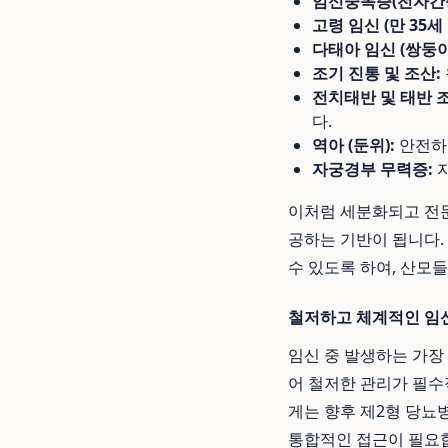
임신중독증(전자간증
고령 임신 (만 35세 
다태아 임신 (쌍둥이
조기 진통 및 조산:
전치태반 및 태반 조
다.
역아 (둔위):
안전하
자궁경부 무력증:
자
이처럼 세분화되고 전문
공하는 기반이 됩니다.
수 있도록 하여, 산모
철저하고 체계적인 임
임신 중 발생하는 가장
어 철저한 관리가 필수
게는 향후 제2형 당뇨
통합적인 접근이 필요