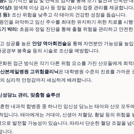
):
정기적인 혈압 및 단백뇨 검사를 통해 조기 발견과 신속한 대
이상):
염색체 이상 검사 등 정밀 검사와 집중 관리를 제공합니다
 등):
조산 위험을 낮추고 각 태아의 건강한 성장을 돕습니다.
원인을 파악하고 임신 주수를 최대한 유지하기 위한 치료를 시행
기 박리:
초음파 정밀 진단을 통해 출혈 위험을 관리하고 안전한
고 성공률 높은
안양 역아회전술
을 통해 자연분만 가능성을 높입
궁경부 봉축술 등의 시술로 조산을 예방합니다.
화된 접근 방식은 각기 다른 위험 요소를 가진 산모들에게 최적
산본제일병원 고위험클리닉
은 대학병원 수준의 진료를 가까운 
들의 심리적 안정감까지 세심하게 배려합니다.
신성당뇨 관리, 맞춤형 솔루션
 흔한 내과적 합병증 중 하나인 임신성 당뇨는 태아와 산모 모두에
적입니다. 태아에게는 거대아, 신생아 저혈당, 황달 등의 위험을 
병으로 발전할 가능성이 있습니다. 따라서 단순한 혈당 조절을 넘어
합니다.