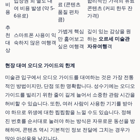
입장권 외 별도 대
합리적인 가격의 유료
비
료 (콘텐츠
여 비용 발생 (약 5-
콘텐츠 (커피 한두 잔
용
품질 편차
6유로)
가격)
큼)
추
가볍게 핵심
깊이 있는 감상을 원
천
스마트폰 사용이 익
만 훑어보고
하는
오르세 미술관
대
숙하지 않은 여행객
싶은 여행객
자유여행
객
상
현장 대여 오디오 가이드의 한계
미술관 입구에서 오디오 가이드를 대여하는 것은 가장 전통
적인 방법이지만, 단점 또한 명확합니다. 성수기에는 오디오
가이드를 빌리기 위한 줄이 길게 늘어서 소중한 관람 시간을
허비할 수 있습니다. 또한, 여러 사람이 사용한 기기를 받아
야 하므로 위생에 대한 찝찝함을 느낄 수도 있습니다. 정해
진 번호를 순서대로 눌러야 하는 방식은 자유로운 동선을 방
해하며, 콘텐츠 역시 기본적인 정보 전달에 그치는 경우가
많아 아쉬움을 남깁니다.