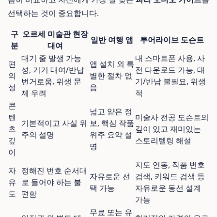
선택하는 것이 중요합니다.
구
오르세 미술관 현장
일반 여행 앱
투어라이브 도슨트
분
대여
대기 줄 발생 가능
내 스마트폰 사용, 사
편
앱 설치 외 특
성, 기기 대여/반납
전 다운로드 가능, 대
의
별한 절차 없
번거로움, 위생 문
기/반납 불필요, 위생
성
음
제 우려
적
콘
넓고 얕은 정
텐
미술사 전공 도슨트의
기본적이고 사실 위
보, 핵심 작품
츠
깊이 있고 재미있는
주의 설명
위주 요약 설
깊
스토리텔링 해설
명
이
지도 연동, 작품 번호
자
정해진 번호 순서대
자유로운 선
검색, 키워드 검색 등
유
로 들어야 하는 불
택 가능
자유로운 동선 설계
도
편함
가능
무료 또는 유