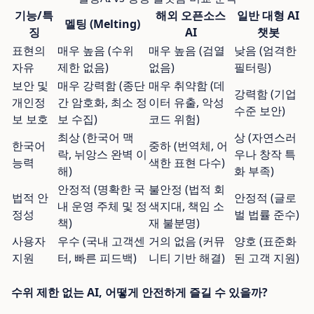
기능/특
해외 오픈소스
일반 대형 AI
멜팅 (Melting)
징
AI
챗봇
표현의
매우 높음 (수위
매우 높음 (검열
낮음 (엄격한
자유
제한 없음)
없음)
필터링)
보안 및
매우 강력함 (종단
매우 취약함 (데
강력함 (기업
개인정
간 암호화, 최소 정
이터 유출, 악성
수준 보안)
보 보호
보 수집)
코드 위험)
최상 (한국어 맥
상 (자연스러
한국어
중하 (번역체, 어
락, 뉘앙스 완벽 이
우나 창작 특
능력
색한 표현 다수)
해)
화 부족)
안정적 (명확한 국
불안정 (법적 회
법적 안
안정적 (글로
내 운영 주체 및 정
색지대, 책임 소
정성
벌 법률 준수)
책)
재 불분명)
사용자
우수 (국내 고객센
거의 없음 (커뮤
양호 (표준화
지원
터, 빠른 피드백)
니티 기반 해결)
된 고객 지원)
수위 제한 없는 AI, 어떻게 안전하게 즐길 수 있을까?