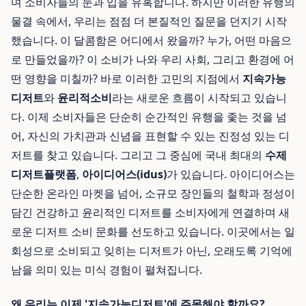
며 소비자들의 눈과 입을 유혹합니다. 하지만 이러한 유행의
물결 속에서, 우리는 점점 더 본질적인 질문을 던지기 시작
했습니다. 이 달콤함은 어디에서 왔을까? 누가, 어떤 마음으
로 만들었을까? 이 소비가 나와 우리 사회, 그리고 환경에 어
떤 영향을 미칠까? 바로 이러한 고민의 지점에서
지속가능
디저트
와
윤리적소비
라는 새로운 흐름이 시작되고 있습니
다. 이제 소비자들은 단순히 순간적인 유행을 좇는 것을 넘
어, 자신의 가치관과 신념을 표현할 수 있는 진정성 있는 디
저트를 찾고 있습니다. 그리고 그 중심에 국내 최대의
수제
디저트플랫폼
,
아이디어스(idus)
가 있습니다. 아이디어스는
단순한 온라인 마켓을 넘어, 소규모 장인들의 철학과 정성이
담긴 건강하고 윤리적인 디저트를 소비자에게 연결하며 새
로운 디저트 소비 문화를 선도하고 있습니다. 이곳에서는 일
회성으로 소비되고 잊히는 디저트가 아닌, 오래도록 기억에
남을 의미 있는 미식 경험이 펼쳐집니다.
왜 우리는 이제 '지속가능디저트'에 주목해야 할까요?