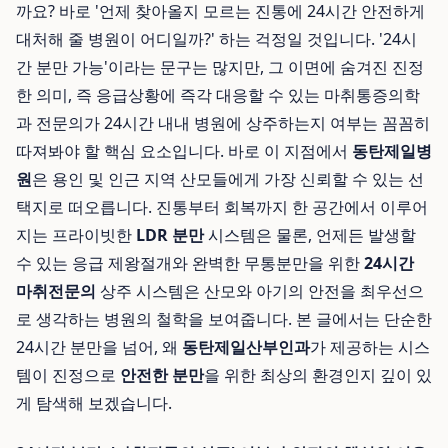
까요? 바로 '언제 찾아올지 모르는 진통에 24시간 안전하게
대처해 줄 병원이 어디일까?' 하는 걱정일 것입니다. '24시
간 분만 가능'이라는 문구는 많지만, 그 이면에 숨겨진 진정
한 의미, 즉 응급상황에 즉각 대응할 수 있는 마취통증의학
과 전문의가 24시간 내내 병원에 상주하는지 여부는 꼼꼼히
따져봐야 할 핵심 요소입니다. 바로 이 지점에서
동탄제일병
원
은 용인 및 인근 지역 산모들에게 가장 신뢰할 수 있는 선
택지로 떠오릅니다. 진통부터 회복까지 한 공간에서 이루어
지는 프라이빗한
LDR 분만
시스템은 물론, 언제든 발생할
수 있는 응급 제왕절개와 완벽한 무통분만을 위한
24시간
마취전문의
상주 시스템은 산모와 아기의 안전을 최우선으
로 생각하는 병원의 철학을 보여줍니다. 본 글에서는 단순한
24시간 분만을 넘어, 왜
동탄제일산부인과
가 제공하는 시스
템이 진정으로
안전한 분만
을 위한 최상의 환경인지 깊이 있
게 탐색해 보겠습니다.