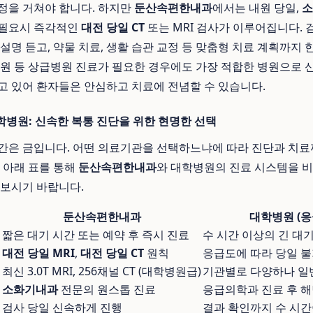
정을 거쳐야 합니다. 하지만
둔산속편한내과
에서는 내원 당일,
소
 필요시 즉각적인
대전 당일 CT
또는 MRI 검사가 이루어집니다. 
설명 듣고, 약물 치료, 생활 습관 교정 등 맞춤형 치료 계획까지 
입원 등 상급병원 진료가 필요한 경우에도 가장 적합한 병원으로
고 있어 환자들은 안심하고 치료에 전념할 수 있습니다.
학병원: 신속한 복통 진단을 위한 현명한 선택
간은 금입니다. 어떤 의료기관을 선택하느냐에 따라 진단과 치료
. 아래 표를 통해
둔산속편한내과
와 대학병원의 진료 시스템을 비
 보시기 바랍니다.
둔산속편한내과
대학병원 (응
짧은 대기 시간 또는 예약 후 즉시 진료
수 시간 이상의 긴 대
대전 당일 MRI
,
대전 당일 CT
원칙
응급도에 따라 당일 불
최신 3.0T MRI, 256채널 CT (대학병원급)
기관별로 다양하나 일
소화기내과
전문의 원스톱 진료
응급의학과 진료 후 해
획
검사 당일 신속하게 진행
결과 확인까지 수 시간