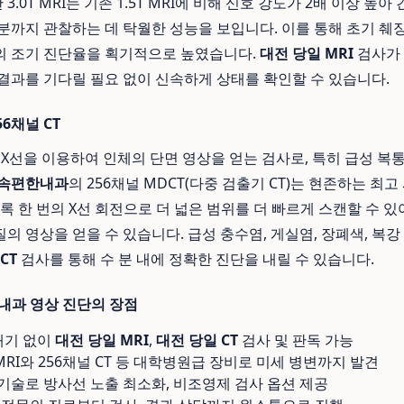
3.0T MRI는 기존 1.5T MRI에 비해 신호 강도가 2배 이상 높아 
분까지 관찰하는 데 탁월한 성능을 보입니다. 이를 통해 초기 췌장
의 조기 진단율을 획기적으로 높였습니다.
대전 당일 MRI
검사가 
결과를 기다릴 필요 없이 신속하게 상태를 확인할 수 있습니다.
6채널 CT
 X선을 이용하여 인체의 단면 영상을 얻는 검사로, 특히 급성 복
속편한내과
의 256채널 MDCT(다중 검출기 CT)는 현존하는 최
록 한 번의 X선 회전으로 더 넓은 범위를 더 빠르게 스캔할 수 있
 영상을 얻을 수 있습니다. 급성 충수염, 게실염, 장폐색, 복강
CT
검사를 통해 수 분 내에 정확한 진단을 내릴 수 있습니다.
내과 영상 진단의 장점
대기 없이
대전 당일 MRI
,
대전 당일 CT
검사 및 판독 가능
 MRI와 256채널 CT 등 대학병원급 장비로 미세 병변까지 발견
 기술로 방사선 노출 최소화, 비조영제 검사 옵션 제공