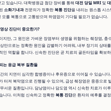
받고 있습니다. 대학병원급 첨단 장비를 통해
대전 당일 MRI
및
대
련된
소화기내과
전문의가 정확한
복통 진단
을 내리는 원스톱 시
원인 모를 복통으로 고통받으며 하염없이 기다릴 필요가 없습니다.
 영상 진단이 중요한가?
이지만, 그 원인은 가벼운 장염부터 생명을 위협하는 췌장염, 충수
증상만으로는 정확한 원인을 감별하기 어려워, 내부 장기의 상태
적인 역할을 합니다. 신속한 진단은 곧 치료의 골든타임을 확보하
되는 응급 복부 질환들
시간의 지연이 심각한 합병증이나 후유증으로 이어질 수 있습니다. 
가 터져 복막염으로 진행될 수 있으며, 급성 췌장염은 중증으로
 무서운 질환입니다. 담낭염이나 담도염 역시 신속한 치료가 이
습니다. 이처럼 신속하고 정확한
복통 진단
은 환자의 예후를 결정