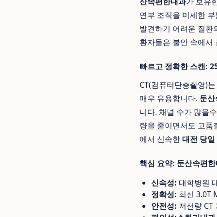
산속편한내과
가 보유한 
연부 조직을 미세한 부
발견하기 어려운 질환
환자들은 불안 속에서 
빠르고 정확한 스캔: 25
CT(컴퓨터단층촬영)는
매우 유용합니다.
둔산
니다. 채널 수가 많을수
량을 줄이면서도 고품질의
에서 신속한
대전 당일 
핵심 요약: 둔산속편한
신속성:
대학병원 
정확성:
최신 3.0T
안전성:
저선량 CT