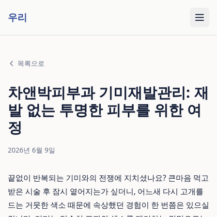
우리
목록으로
차앤박피부과 기미재발관리: 재
발 없는 투명한 피부를 위한 여
정
2026년 6월 9일
끝없이 반복되는 기미와의 전쟁에 지치셨나요? 큰마음 먹고
받은 시술 후 잠시 옅어지는가 싶더니, 어느새 다시 고개를
드는 거뭇한 색소 때문에 속상했던 경험이 한 번쯤은 있으실