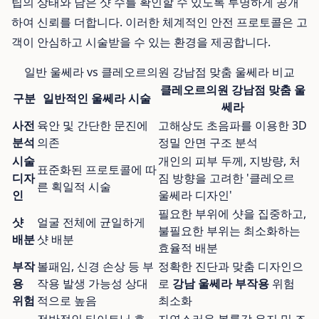
팁의 상태와 남은 샷 수를 확인할 수 있도록 투명하게 공개
하여 신뢰를 더합니다. 이러한 체계적인 안전 프로토콜은 고
객이 안심하고 시술받을 수 있는 환경을 제공합니다.
일반 울쎄라 vs 클레오르의원 강남점 맞춤 울쎄라 비교
클레오르의원 강남점 맞춤 울
구분
일반적인 울쎄라 시술
쎄라
사전
육안 및 간단한 문진에
고해상도 초음파를 이용한 3D
분석
의존
정밀 안면 구조 분석
시술
개인의 피부 두께, 지방량, 처
표준화된 프로토콜에 따
디자
짐 방향을 고려한 '클레오르
른 획일적 시술
인
울쎄라 디자인'
필요한 부위에 샷을 집중하고,
샷
얼굴 전체에 균일하게
불필요한 부위는 최소화하는
배분
샷 배분
효율적 배분
부작
볼패임, 신경 손상 등 부
정확한 진단과 맞춤 디자인으
용
작용 발생 가능성 상대
로
강남 울쎄라 부작용
위험
위험
적으로 높음
최소화