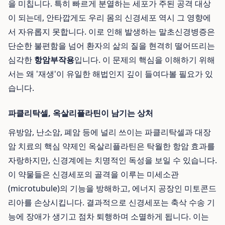
을 미칩니다. 특히 빠르게 분열하는 세포가 주된 공격 대상
이 되는데, 안타깝게도 우리 몸의 신경세포 역시 그 영향에
서 자유롭지 못합니다. 이로 인해 발생하는 말초신경병증은
단순한 불편함을 넘어 환자의 삶의 질을 현격히 떨어뜨리는
심각한
항암부작용
입니다. 이 문제의 핵심을 이해하기 위해
서는 왜 '재생'이 유일한 해법인지 깊이 들여다볼 필요가 있
습니다.
파클리탁셀, 옥살리플라틴이 남기는 상처
유방암, 난소암, 폐암 등에 널리 쓰이는 파클리탁셀과 대장
암 치료의 핵심 약제인 옥살리플라틴은 탁월한 항암 효과를
자랑하지만, 신경계에는 치명적인 독성을 보일 수 있습니다.
이 약물들은 신경세포의 골격을 이루는 미세소관
(microtubule)의 기능을 방해하고, 에너지 공장인 미토콘드
리아를 손상시킵니다. 결과적으로 신경세포는 축삭 수송 기
능에 장애가 생기고 점차 퇴행하며 소멸하게 됩니다. 이는