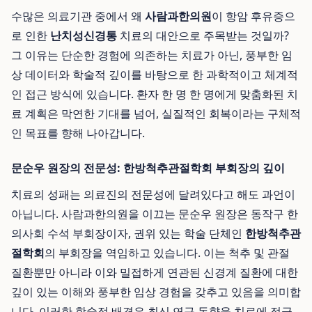
수많은 의료기관 중에서 왜
사람과한의원
이 항암 후유증으
로 인한
난치성신경통
치료의 대안으로 주목받는 것일까?
그 이유는 단순한 경험에 의존하는 치료가 아닌, 풍부한 임
상 데이터와 학술적 깊이를 바탕으로 한 과학적이고 체계적
인 접근 방식에 있습니다. 환자 한 명 한 명에게 맞춤화된 치
료 계획은 막연한 기대를 넘어, 실질적인 회복이라는 구체적
인 목표를 향해 나아갑니다.
문순우 원장의 전문성: 한방척추관절학회 부회장의 깊이
치료의 성패는 의료진의 전문성에 달려있다고 해도 과언이
아닙니다. 사람과한의원을 이끄는 문순우 원장은 동작구 한
의사회 수석 부회장이자, 권위 있는 학술 단체인
한방척추관
절학회
의 부회장을 역임하고 있습니다. 이는 척추 및 관절
질환뿐만 아니라 이와 밀접하게 연관된 신경계 질환에 대한
깊이 있는 이해와 풍부한 임상 경험을 갖추고 있음을 의미합
니다. 이러한 학술적 배경은 최신 연구 동향을 치료에 적극